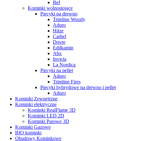
Bef
Kominki wolnostojące
Piecyki na drewno
Trimline Woody
Aduro
Hitze
Carbel
Dovre
Edilkamin
Abx
Invicta
La Nordica
Piecyki na pellet
Aduro
Trimline Fires
Piecyki hybrydowe na drewno i pellet
Aduro
Kominki Zewnętrzne
Kominki elektryczne
Kominki RealFlame 3D
Kominki LED 2D
Kominki Parowe 3D
Kominki Gazowe
BIO kominki
Obudowy Kominkowe