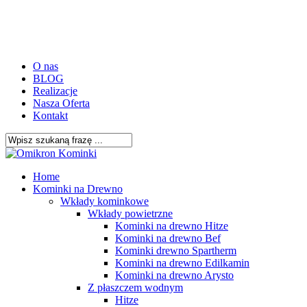
Skip
to
main
content
O nas
BLOG
Realizacje
Nasza Oferta
Kontakt
Close
Search
search
Menu
Home
Kominki na Drewno
Wkłady kominkowe
Wkłady powietrzne
Kominki na drewno Hitze
Kominki na drewno Bef
Kominki drewno Spartherm
Kominki na drewno Edilkamin
Kominki na drewno Arysto
Z płaszczem wodnym
Hitze