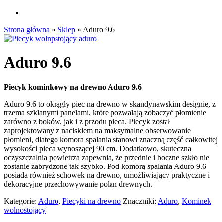
search
Strona główna
»
Sklep
»
Aduro 9.6
Aduro 9.6
Piecyk kominkowy na drewno Aduro 9.6
Aduro 9.6 to okrągły piec na drewno w skandynawskim designie, z
trzema szklanymi panelami, które pozwalają zobaczyć płomienie
zarówno z boków, jak i z przodu pieca. Piecyk został
zaprojektowany z naciskiem na maksymalne obserwowanie
płomieni, dlatego komora spalania stanowi znaczną część całkowitej
wysokości pieca wynoszącej 90 cm. Dodatkowo, skuteczna
oczyszczalnia powietrza zapewnia, że przednie i boczne szkło nie
zostanie zabrydzone tak szybko. Pod komorą spalania Aduro 9.6
posiada również schowek na drewno, umożliwiający praktyczne i
dekoracyjne przechowywanie polan drewnych.
Kategorie:
Aduro
,
Piecyki na drewno
Znaczniki:
Aduro
,
Kominek
wolnostojący