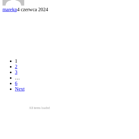
marekp
4 czerwca 2024
1
2
3
…
6
Next
All items loaded