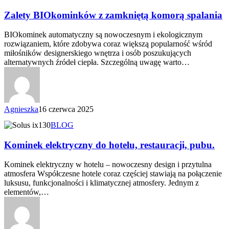
Zalety BIOkominków z zamkniętą komorą spalania
BIOkominek automatyczny są nowoczesnym i ekologicznym
rozwiązaniem, które zdobywa coraz większą popularność wśród
miłośników designerskiego wnętrza i osób poszukujących
alternatywnych źródeł ciepła. Szczególną uwagę warto…
Agnieszka
16 czerwca 2025
BLOG
Kominek elektryczny do hotelu, restauracji, pubu.
Kominek elektryczny w hotelu – nowoczesny design i przytulna
atmosfera Współczesne hotele coraz częściej stawiają na połączenie
luksusu, funkcjonalności i klimatycznej atmosfery. Jednym z
elementów,…