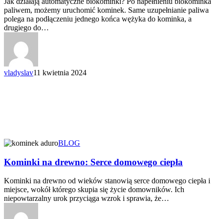
Jak działają automatyczne biokominki? Po napełnieniu biokominka
paliwem, możemy uruchomić kominek. Same uzupełnianie paliwa
polega na podłączeniu jednego końca wężyka do kominka, a
drugiego do…
vladyslav
11 kwietnia 2024
BLOG
Kominki na drewno: Serce domowego ciepła
Kominki na drewno od wieków stanowią serce domowego ciepła i
miejsce, wokół którego skupia się życie domowników. Ich
niepowtarzalny urok przyciąga wzrok i sprawia, że…