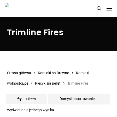
Skip
Men
Close
to
search
Filters
main
content
Trimline Fires
Strona główna
Kominki na Drewno
Kominki
wolnostojące
Piecyki na pellet
Trimline Fires
Filters
Wyświetlanie jednego wyniku