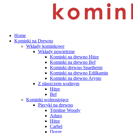
search
Menu
Home
Kominki na Drewno
Wkłady kominkowe
Wkłady powietrzne
Kominki na drewno Hitze
Kominki na drewno Bef
Kominki drewno Spartherm
Kominki na drewno Edilkamin
Kominki na drewno Arysto
Z płaszczem wodnym
Hitze
Bef
Kominki wolnostojące
Piecyki na drewno
Trimline Woody
Aduro
Hitze
Carbel
Dovre