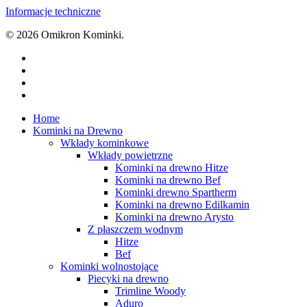
Informacje techniczne
© 2026 Omikron Kominki.
facebook
youtube
google-
plus
instagram
Close
Home
Menu
Kominki na Drewno
Wkłady kominkowe
Wkłady powietrzne
Kominki na drewno Hitze
Kominki na drewno Bef
Kominki drewno Spartherm
Kominki na drewno Edilkamin
Kominki na drewno Arysto
Z płaszczem wodnym
Hitze
Bef
Kominki wolnostojące
Piecyki na drewno
Trimline Woody
Aduro