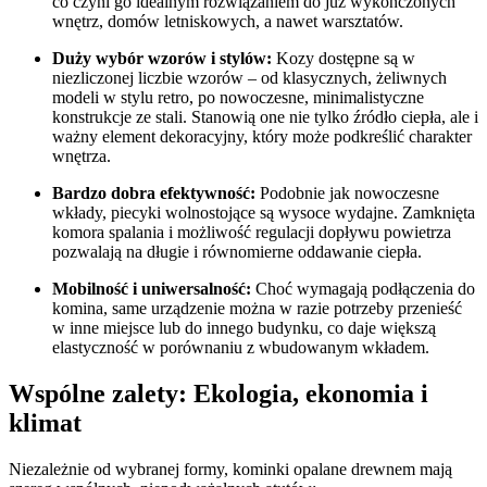
co czyni go idealnym rozwiązaniem do już wykończonych
wnętrz, domów letniskowych, a nawet warsztatów
.
Duży wybór wzorów i stylów:
Kozy dostępne są w
niezliczonej liczbie wzorów – od klasycznych, żeliwnych
modeli w stylu retro, po nowoczesne, minimalistyczne
konstrukcje ze stali. Stanowią one nie tylko źródło ciepła, ale i
ważny element dekoracyjny, który może podkreślić charakter
wnętrza
.
Bardzo dobra efektywność:
Podobnie jak nowoczesne
wkłady, piecyki wolnostojące są wysoce wydajne. Zamknięta
komora spalania i możliwość regulacji dopływu powietrza
pozwalają na długie i równomierne oddawanie ciepła.
Mobilność i uniwersalność:
Choć wymagają podłączenia do
komina, same urządzenie można w razie potrzeby przenieść
w inne miejsce lub do innego budynku, co daje większą
elastyczność w porównaniu z wbudowanym wkładem.
Wspólne zalety: Ekologia, ekonomia i
klimat
Niezależnie od wybranej formy, kominki opalane drewnem mają