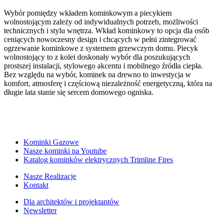
Wybór pomiędzy wkładem kominkowym a piecykiem
wolnostojącym zależy od indywidualnych potrzeb, możliwości
technicznych i stylu wnętrza. Wkład kominkowy to opcja dla osób
ceniących nowoczesny design i chcących w pełni zintegrować
ogrzewanie kominkowe z systemem grzewczym domu. Piecyk
wolnostojący to z kolei doskonały wybór dla poszukujących
prostszej instalacji, stylowego akcentu i mobilnego źródła ciepła.
Bez względu na wybór, kominek na drewno to inwestycja w
komfort, atmosferę i częściową niezależność energetyczną, która na
długie lata stanie się sercem domowego ogniska.
Kominki Gazowe
Nasze kominki na Youtube
Katalog kominków elektrycznych Trimline Fires
Nasze Realizacje
Kontakt
Dla architektów i projektantów
Newsletter