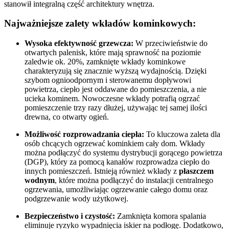
stanowił integralną część architektury wnętrza.
Najważniejsze zalety wkładów kominkowych:
Wysoka efektywność grzewcza:
W przeciwieństwie do
otwartych palenisk, które mają sprawność na poziomie
zaledwie ok. 20%, zamknięte wkłady kominkowe
charakteryzują się znacznie wyższą wydajnością. Dzięki
szybom ognioodpornym i sterowanemu dopływowi
powietrza, ciepło jest oddawane do pomieszczenia, a nie
ucieka kominem
. Nowoczesne wkłady potrafią ogrzać
pomieszczenie trzy razy dłużej, używając tej samej ilości
drewna, co otwarty ogień
.
Możliwość rozprowadzania ciepła:
To kluczowa zaleta dla
osób chcących ogrzewać kominkiem cały dom. Wkłady
można podłączyć do systemu dystrybucji gorącego powietrza
(DGP), który za pomocą kanałów rozprowadza ciepło do
innych pomieszczeń
. Istnieją również wkłady z
płaszczem
wodnym
, które można podłączyć do instalacji centralnego
ogrzewania, umożliwiając ogrzewanie całego domu oraz
podgrzewanie wody użytkowej
.
Bezpieczeństwo i czystość:
Zamknięta komora spalania
eliminuje ryzyko wypadnięcia iskier na podłogę. Dodatkowo,