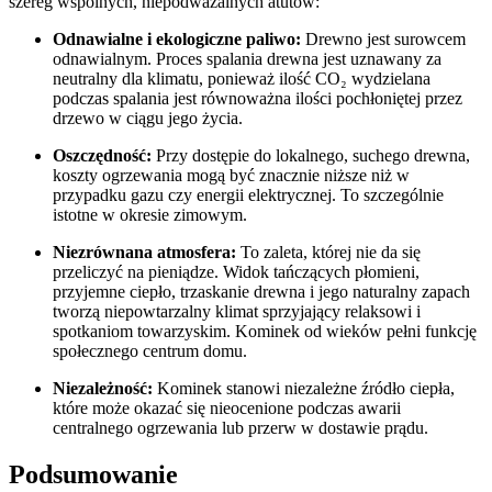
szereg wspólnych, niepodważalnych atutów
:
Odnawialne i ekologiczne paliwo:
Drewno jest surowcem
odnawialnym. Proces spalania drewna jest uznawany za
neutralny dla klimatu, ponieważ ilość CO₂ wydzielana
podczas spalania jest równoważna ilości pochłoniętej przez
drzewo w ciągu jego życia
.
Oszczędność:
Przy dostępie do lokalnego, suchego drewna,
koszty ogrzewania mogą być znacznie niższe niż w
przypadku gazu czy energii elektrycznej
. To szczególnie
istotne w okresie zimowym.
Niezrównana atmosfera:
To zaleta, której nie da się
przeliczyć na pieniądze. Widok tańczących płomieni,
przyjemne ciepło, trzaskanie drewna i jego naturalny zapach
tworzą niepowtarzalny klimat sprzyjający relaksowi i
spotkaniom towarzyskim. Kominek od wieków pełni funkcję
społecznego centrum domu
.
Niezależność:
Kominek stanowi niezależne źródło ciepła,
które może okazać się nieocenione podczas awarii
centralnego ogrzewania lub przerw w dostawie prądu
.
Podsumowanie