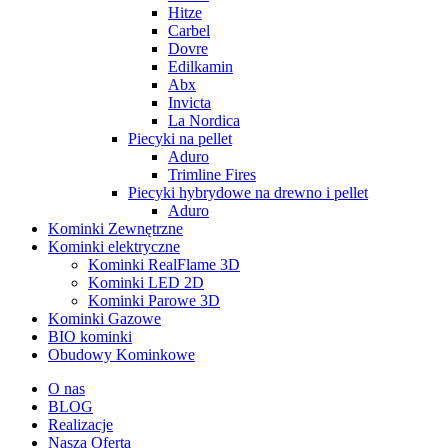
Hitze
Carbel
Dovre
Edilkamin
Abx
Invicta
La Nordica
Piecyki na pellet
Aduro
Trimline Fires
Piecyki hybrydowe na drewno i pellet
Aduro
Kominki Zewnętrzne
Kominki elektryczne
Kominki RealFlame 3D
Kominki LED 2D
Kominki Parowe 3D
Kominki Gazowe
BIO kominki
Obudowy Kominkowe
O nas
BLOG
Realizacje
Nasza Oferta