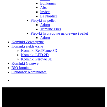
Edilkamin
Abx
Invicta
La Nordica
Piecyki na pellet
Aduro
Trimline Fires
Piecyki hybrydowe na drewno i pellet
Aduro
Kominki Zewnętrzne
Kominki elektryczne
Kominki RealFlame 3D
Kominki LED 2D
Kominki Parowe 3D
Kominki Gazowe
BIO kominki
Obudowy Kominkowe
search
Kominki na Drewno