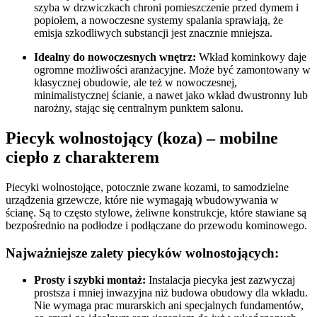
szyba w drzwiczkach chroni pomieszczenie przed dymem i
popiołem, a nowoczesne systemy spalania sprawiają, że
emisja szkodliwych substancji jest znacznie mniejsza
.
Idealny do nowoczesnych wnętrz:
Wkład kominkowy daje
ogromne możliwości aranżacyjne. Może być zamontowany w
klasycznej obudowie, ale też w nowoczesnej,
minimalistycznej ścianie, a nawet jako wkład dwustronny lub
narożny, stając się centralnym punktem salonu
.
Piecyk wolnostojący (koza) – mobilne
ciepło z charakterem
Piecyki wolnostojące, potocznie zwane kozami, to samodzielne
urządzenia grzewcze, które nie wymagają wbudowywania w
ścianę. Są to często stylowe, żeliwne konstrukcje, które stawiane są
bezpośrednio na podłodze i podłączane do przewodu kominowego
.
Najważniejsze zalety piecyków wolnostojących:
Prosty i szybki montaż:
Instalacja piecyka jest zazwyczaj
prostsza i mniej inwazyjna niż budowa obudowy dla wkładu.
Nie wymaga prac murarskich ani specjalnych fundamentów,