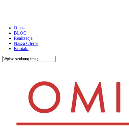
Skip
to
main
content
O nas
BLOG
Realizacje
Nasza Oferta
Kontakt
Close
Search