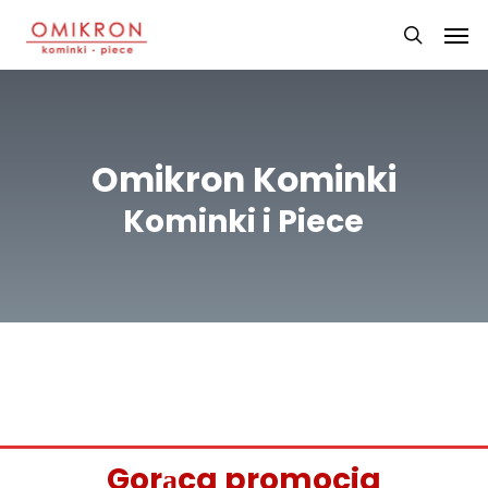
Skip
Men
to
search
main
content
Omikron Kominki
Kominki i Piece
Gorąca promocja