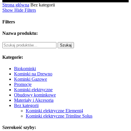
Strona główna
Bez kategorii
Show
Hide
Filters
Filters
Close
Nazwa produktu:
Filters
Szukaj:
Szukaj
Kategorie:
Biokominki
Kominki na Drewno
Kominki Gazowe
Promocje
Kominki elektryczne
Obudowy kominkowe
Materiały i Akcesoria
Bez kategorii
Kominki elektryczne Element4
Kominki elektryczne Trimline Solus
Szerokość szyby: