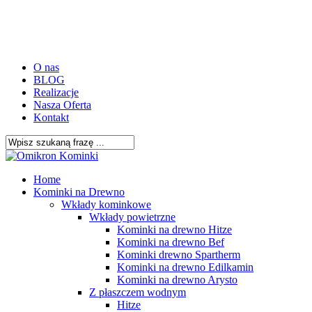
Skip
to
main
content
O nas
BLOG
Realizacje
Nasza Oferta
Kontakt
Close
Search
search
Menu
Home
Kominki na Drewno
Wkłady kominkowe
Wkłady powietrzne
Kominki na drewno Hitze
Kominki na drewno Bef
Kominki drewno Spartherm
Kominki na drewno Edilkamin
Kominki na drewno Arysto
Z płaszczem wodnym
Hitze