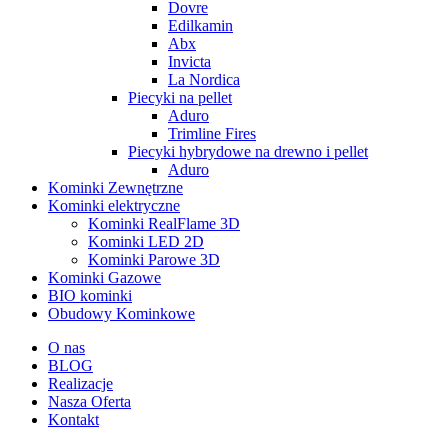
Dovre
Edilkamin
Abx
Invicta
La Nordica
Piecyki na pellet
Aduro
Trimline Fires
Piecyki hybrydowe na drewno i pellet
Aduro
Kominki Zewnętrzne
Kominki elektryczne
Kominki RealFlame 3D
Kominki LED 2D
Kominki Parowe 3D
Kominki Gazowe
BIO kominki
Obudowy Kominkowe
O nas
BLOG
Realizacje
Nasza Oferta
Kontakt