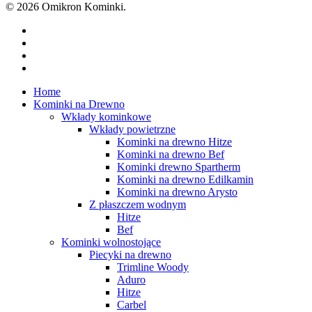
© 2026 Omikron Kominki.
facebook
youtube
google-
plus
instagram
Close
Home
Menu
Kominki na Drewno
Wkłady kominkowe
Wkłady powietrzne
Kominki na drewno Hitze
Kominki na drewno Bef
Kominki drewno Spartherm
Kominki na drewno Edilkamin
Kominki na drewno Arysto
Z płaszczem wodnym
Hitze
Bef
Kominki wolnostojące
Piecyki na drewno
Trimline Woody
Aduro
Hitze
Carbel