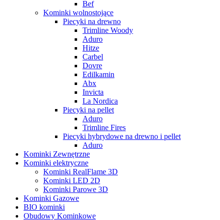
Bef
Kominki wolnostojące
Piecyki na drewno
Trimline Woody
Aduro
Hitze
Carbel
Dovre
Edilkamin
Abx
Invicta
La Nordica
Piecyki na pellet
Aduro
Trimline Fires
Piecyki hybrydowe na drewno i pellet
Aduro
Kominki Zewnętrzne
Kominki elektryczne
Kominki RealFlame 3D
Kominki LED 2D
Kominki Parowe 3D
Kominki Gazowe
BIO kominki
Obudowy Kominkowe