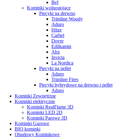
Bef
Kominki wolnostojące
Piecyki na drewno
Trimline Woody
Aduro
Hitze
Carbel
Dovre
Edilkamin
Abx
Invicta
La Nordica
Piecyki na pellet
Aduro
Trimline Fires
Piecyki hybrydowe na drewno i pellet
Aduro
Kominki Zewnętrzne
Kominki elektryczne
Kominki RealFlame 3D
Kominki LED 2D
Kominki Parowe 3D
Kominki Gazowe
BIO kominki
Obudowy Kominkowe