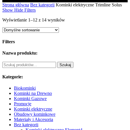
Strona główna
Bez kategorii
Kominki elektryczne Trimline Solus
Show
Hide
Filters
Wyświetlanie 1–12 z 14 wyników
Filters
Close
Nazwa produktu:
Filters
Szukaj:
Szukaj
Kategorie:
Biokominki
Kominki na Drewno
Kominki Gazowe
Promocje
Kominki elektryczne
Obudowy kominkowe
Materiały i Akcesoria
Bez kategorii
Kominki elektryczne Element4