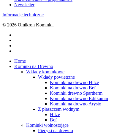
Newsletter
Informacje techniczne
© 2026 Omikron Kominki.
facebook
youtube
google-
plus
instagram
Close
Home
Menu
Kominki na Drewno
Wkłady kominkowe
Wkłady powietrzne
Kominki na drewno Hitze
Kominki na drewno Bef
Kominki drewno Spartherm
Kominki na drewno Edilkamin
Kominki na drewno Arysto
Z płaszczem wodnym
Hitze
Bef
Kominki wolnostojące
Piecyki na drewno