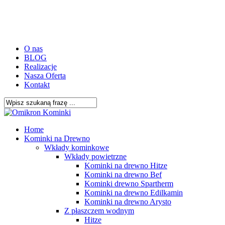
Skip
to
main
content
O nas
BLOG
Realizacje
Nasza Oferta
Kontakt
Close
Search
search
Menu
Home
Kominki na Drewno
Wkłady kominkowe
Wkłady powietrzne
Kominki na drewno Hitze
Kominki na drewno Bef
Kominki drewno Spartherm
Kominki na drewno Edilkamin
Kominki na drewno Arysto
Z płaszczem wodnym
Hitze