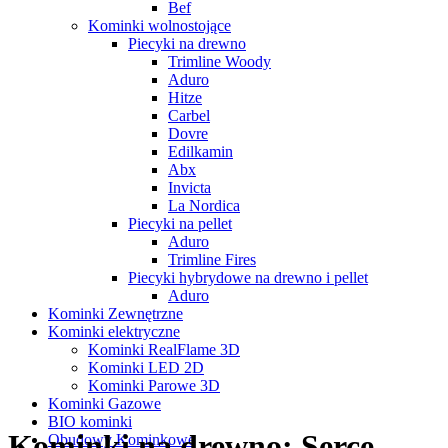
Bef
Kominki wolnostojące
Piecyki na drewno
Trimline Woody
Aduro
Hitze
Carbel
Dovre
Edilkamin
Abx
Invicta
La Nordica
Piecyki na pellet
Aduro
Trimline Fires
Piecyki hybrydowe na drewno i pellet
Aduro
Kominki Zewnętrzne
Kominki elektryczne
Kominki RealFlame 3D
Kominki LED 2D
Kominki Parowe 3D
Kominki Gazowe
BIO kominki
Kominki na drewno: Serce
Obudowy Kominkowe