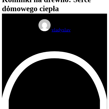
search
domowego ciepła
vladyslav