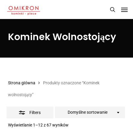
Skip
Men
Close
to
search
Filters
main
content
Kominek Wolnostojący
Strona główna
Produkty oznaczone “Kominek
wolnostojący”
Domyślne sortowanie
Filters
Wyświetlanie 1–12 z 67 wyników