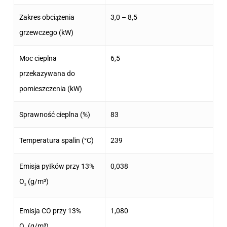
Zakres obciążenia
3,0 – 8,5
grzewczego (kW)
Moc cieplna
6,5
przekazywana do
pomieszczenia (kW)
Sprawność cieplna (%)
83
Temperatura spalin (°C)
239
Emisja pyłków przy 13%
0,038
O
(g/m³)
2
Emisja CO przy 13%
1,080
O
(g/m³)