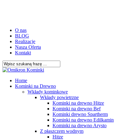
Skip
to
main
content
O nas
BLOG
Realizacje
Nasza Oferta
Kontakt
Close
Search
search
Menu
Home
Kominki na Drewno
Wkłady kominkowe
Wkłady powietrzne
Kominki na drewno Hitze
Kominki na drewno Bef
Kominki drewno Spartherm
Kominki na drewno Edilkamin
Kominki na drewno Arysto
Z płaszczem wodnym
Hitze