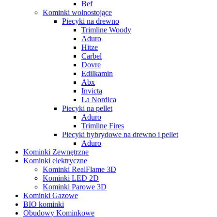
Bef
Kominki wolnostojące
Piecyki na drewno
Trimline Woody
Aduro
Hitze
Carbel
Dovre
Edilkamin
Abx
Invicta
La Nordica
Piecyki na pellet
Aduro
Trimline Fires
Piecyki hybrydowe na drewno i pellet
Aduro
Kominki Zewnętrzne
Kominki elektryczne
Kominki RealFlame 3D
Kominki LED 2D
Kominki Parowe 3D
Kominki Gazowe
BIO kominki
Obudowy Kominkowe