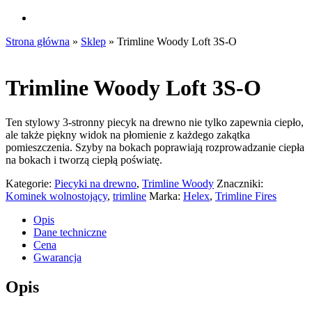
search
Strona główna
»
Sklep
»
Trimline Woody Loft 3S-O
Trimline Woody Loft 3S-O
Ten stylowy 3-stronny piecyk na drewno nie tylko zapewnia ciepło,
ale także piękny widok na płomienie z każdego zakątka
pomieszczenia. Szyby na bokach poprawiają rozprowadzanie ciepła
na bokach i tworzą ciepłą poświatę.
Kategorie:
Piecyki na drewno
,
Trimline Woody
Znaczniki:
Kominek wolnostojący
,
trimline
Marka:
Helex
,
Trimline Fires
Opis
Dane techniczne
Cena
Gwarancja
Opis