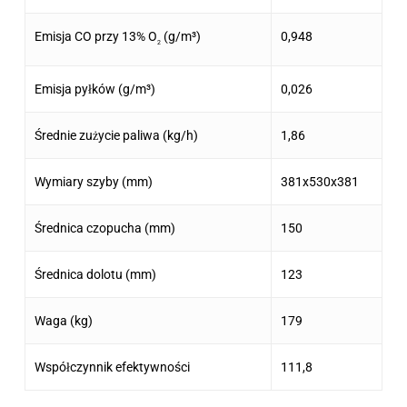
Emisja CO przy 13% O
(g/m³)
0,948
2
Emisja pyłków (g/m³)
0,026
Średnie zużycie paliwa (kg/h)
1,86
Wymiary szyby (mm)
381x530x381
Średnica czopucha (mm)
150
Średnica dolotu (mm)
123
Waga (kg)
179
Współczynnik efektywności
111,8