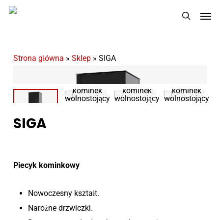
Skip
Men
to
search
main
content
Strona główna
»
Sklep
»
SIGA
SIGA
Piecyk kominkowy
Nowoczesny kształt.
Narożne drzwiczki.