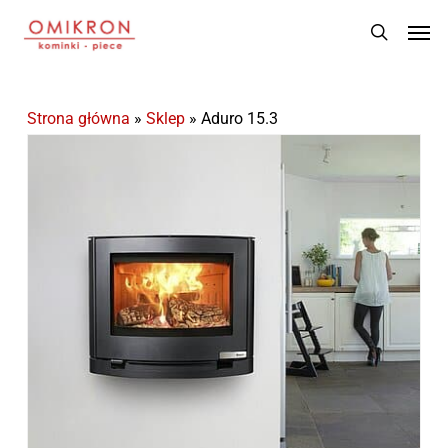
Skip
Men
to
search
main
content
Strona główna
»
Sklep
»
Aduro 15.3