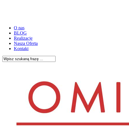
Skip
to
main
content
O nas
BLOG
Realizacje
Nasza Oferta
Kontakt
Close
Search