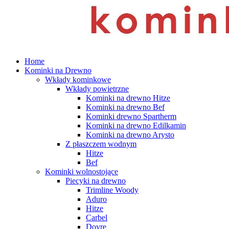
search
Menu
Home
Kominki na Drewno
Wkłady kominkowe
Wkłady powietrzne
Kominki na drewno Hitze
Kominki na drewno Bef
Kominki drewno Spartherm
Kominki na drewno Edilkamin
Kominki na drewno Arysto
Z płaszczem wodnym
Hitze
Bef
Kominki wolnostojące
Piecyki na drewno
Trimline Woody
Aduro
Hitze
Carbel
Dovre