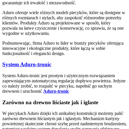
gwarantuje ich trwałość i niezawodność.
Aduro oferuje wiele różnych modeli piecyków, które są dostępne w
różnych rozmiarach i stylach, aby zaspokoić różnorodne potrzeby
klientów. Produkty Aduro są projektowane w sposób, który
pozwala na łatwe czyszczenie i konserwację, co sprawia, że są one
wygodne w użytkowaniu.
Podsumowując, firma Aduro to lider w branży piecyków oferująca
innowacyjne i ekologiczne produkty, które łączą w sobie
funkcjonalność i elegancki design.
System
Aduro-tronic
System Aduro-tronic jest prostym i użytecznym rozwiązaniem
zapewniającym automatyczną regulację dopływu powietrza. Jedyne
co należy zrobić, to rozpalić w piecyku, napełnić go suchym
drewnem i uruchomić
Aduro-tronic
Zarówno na drewno liściaste jak i iglaste
W piecykach Aduro dzięki ich unikalnej konstrukcji możemy palić
zarówno drewnem liściastym jak i iglastym. Mechanizm kurtyny
powietrznej skutecznie chroni szybę przed nadmiernym brudzeniem,
natomiast wydajny system dopalania spalin zapewnia efektywne