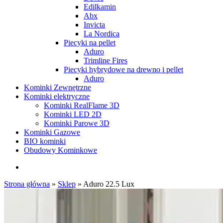
Edilkamin
Abx
Invicta
La Nordica
Piecyki na pellet
Aduro
Trimline Fires
Piecyki hybrydowe na drewno i pellet
Aduro
Kominki Zewnętrzne
Kominki elektryczne
Kominki RealFlame 3D
Kominki LED 2D
Kominki Parowe 3D
Kominki Gazowe
BIO kominki
Obudowy Kominkowe
search
Strona główna
»
Sklep
»
Aduro 22.5 Lux