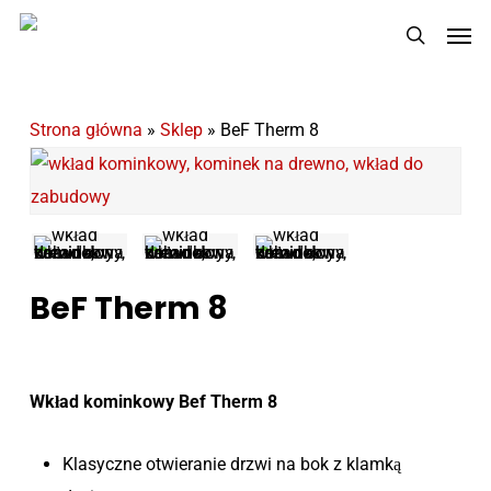
Skip
Men
to
search
main
content
Strona główna
»
Sklep
»
BeF Therm 8
BeF Therm 8
Wkład kominkowy Bef Therm 8
Klasyczne otwieranie drzwi na bok z klamką