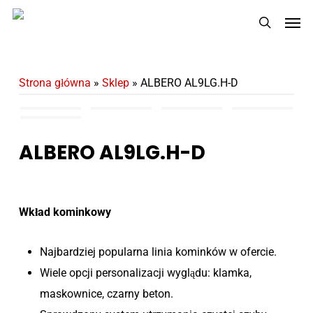
Skip
Men
to
search
main
content
Strona główna
»
Sklep
»
ALBERO AL9LG.H-D
ALBERO AL9LG.H-D
Wkład kominkowy
Najbardziej popularna linia kominków w ofercie.
Wiele opcji personalizacji wyglądu: klamka,
maskownice, czarny beton.