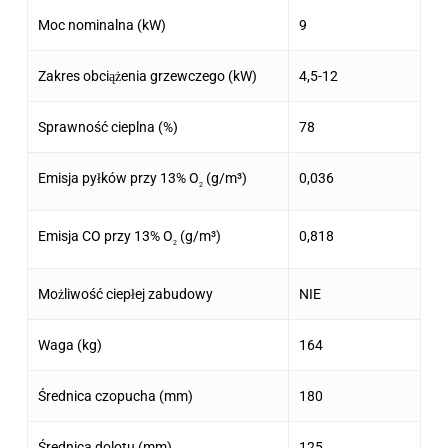
Moc nominalna (kW)
9
Zakres obciążenia grzewczego (kW)
4,5-12
Sprawność cieplna (%)
78
Emisja pyłków przy 13% O
(g/m³)
0,036
2
Emisja CO przy 13% O
(g/m³)
0,818
2
Możliwość ciepłej zabudowy
NIE
Waga (kg)
164
Średnica czopucha (mm)
180
Średnica dolotu (mm)
125