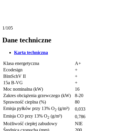
1/105
Dane techniczne
Karta techniczna
Klasa energetyczna
A+
Ecodesign
+
BlmSchV II
+
15a B-VG
+
Moc nominalna (kW)
16
Zakres obciążenia grzewczego (kW)
8-20
Sprawność cieplna (%)
80
Emisja pyłków przy 13% O
(g/m³)
0,033
2
Emisja CO przy 13% O
(g/m³)
0,786
2
Możliwość ciepłej zabudowy
NIE
Średnica czopucha (mm)
200