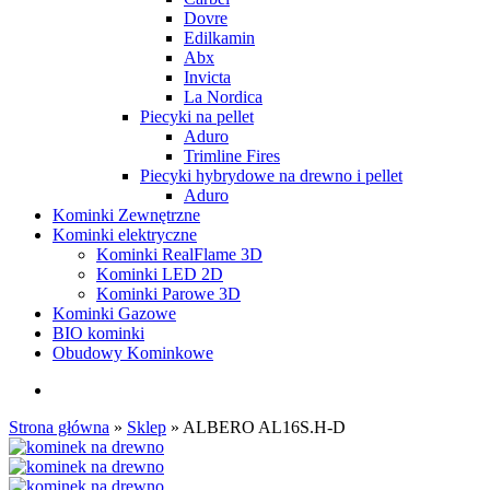
Dovre
Edilkamin
Abx
Invicta
La Nordica
Piecyki na pellet
Aduro
Trimline Fires
Piecyki hybrydowe na drewno i pellet
Aduro
Kominki Zewnętrzne
Kominki elektryczne
Kominki RealFlame 3D
Kominki LED 2D
Kominki Parowe 3D
Kominki Gazowe
BIO kominki
Obudowy Kominkowe
search
Strona główna
»
Sklep
»
ALBERO AL16S.H-D