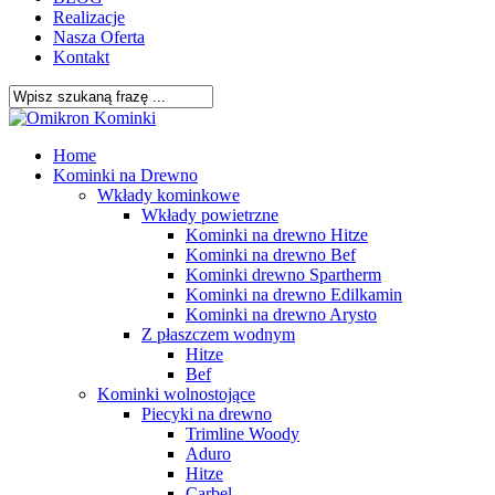
Realizacje
Nasza Oferta
Kontakt
Close
Search
search
Menu
Home
Kominki na Drewno
Wkłady kominkowe
Wkłady powietrzne
Kominki na drewno Hitze
Kominki na drewno Bef
Kominki drewno Spartherm
Kominki na drewno Edilkamin
Kominki na drewno Arysto
Z płaszczem wodnym
Hitze
Bef
Kominki wolnostojące
Piecyki na drewno
Trimline Woody
Aduro
Hitze
Carbel