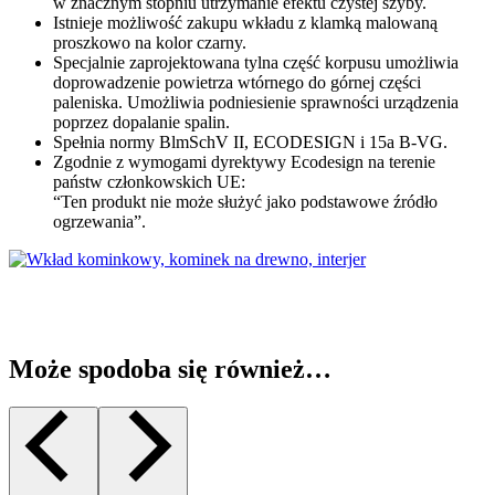
w znacznym stopniu utrzymanie efektu czystej szyby.
Istnieje możliwość zakupu wkładu z klamką malowaną
proszkowo na kolor czarny.
Specjalnie zaprojektowana tylna część korpusu umożliwia
doprowadzenie powietrza wtórnego do górnej części
paleniska. Umożliwia podniesienie sprawności urządzenia
poprzez dopalanie spalin.
Spełnia normy BlmSchV II, ECODESIGN i 15a B-VG.
Zgodnie z wymogami dyrektywy Ecodesign na terenie
państw członkowskich UE:
“Ten produkt nie może służyć jako podstawowe źródło
ogrzewania”.
Może spodoba się również…