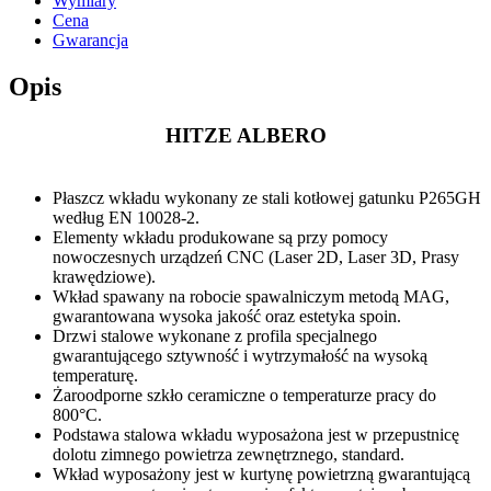
Wymiary
Cena
Gwarancja
Opis
HITZE ALBERO
Płaszcz wkładu wykonany ze stali kotłowej gatunku P265GH
według EN 10028-2.
Elementy wkładu produkowane są przy pomocy
nowoczesnych urządzeń CNC (Laser 2D, Laser 3D, Prasy
krawędziowe).
Wkład spawany na robocie spawalniczym metodą MAG,
gwarantowana wysoka jakość oraz estetyka spoin.
Drzwi stalowe wykonane z profila specjalnego
gwarantującego sztywność i wytrzymałość na wysoką
temperaturę.
Żaroodporne szkło ceramiczne o temperaturze pracy do
800°C.
Podstawa stalowa wkładu wyposażona jest w przepustnicę
dolotu zimnego powietrza zewnętrznego, standard.
Wkład wyposażony jest w kurtynę powietrzną gwarantującą