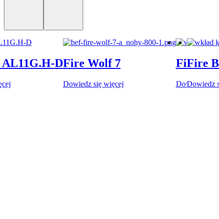
AL11G.H-D
Fire Wolf 7
Fire Be
Fire B
ęcej
Dowiedz się więcej
Dowiedz się 
Dowiedz s