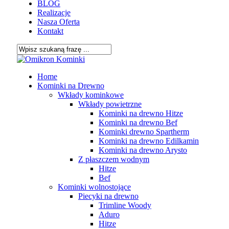
BLOG
Realizacje
Nasza Oferta
Kontakt
Close
Search
search
Menu
Home
Kominki na Drewno
Wkłady kominkowe
Wkłady powietrzne
Kominki na drewno Hitze
Kominki na drewno Bef
Kominki drewno Spartherm
Kominki na drewno Edilkamin
Kominki na drewno Arysto
Z płaszczem wodnym
Hitze
Bef
Kominki wolnostojące
Piecyki na drewno
Trimline Woody
Aduro
Hitze