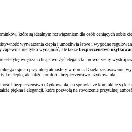
ominków, które są idealnym rozwiązaniem dla osób ceniących sobie cie
ektywność wytwarzania ciepła i umożliwia łatwe i wygodne regulowan
y zapewnia nie tylko wydajność, ale także
bezpieczeństwo użytkowan
bie estetykę wnętrza i chcą stworzyć elegancki i nowoczesny wystrój 
uralnego ognia i przytulnej atmosfery w domu. Dzięki zastosowaniu wy
tylko ciepło, ale także komfort i bezpieczeństwo użytkowania.
lność i bezpieczeństwo użytkowania, co sprawia, że kominki te są id
e także piękna i elegancji, które pozwolą na stworzenie przytulnej atmo