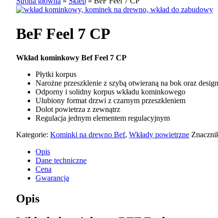
Strona główna
»
Sklep
»
BeF Feel 7 CP
BeF Feel 7 CP
Wkład kominkowy Bef Feel 7 CP
Płytki korpus
Narożne przeszklenie z szybą otwieraną na bok oraz desi
Odporny i solidny korpus wkładu kominkowego
Ulubiony format drzwi z czarnym przeszkleniem
Dolot powietrza z zewnątrz
Regulacja jednym elementem regulacyjnym
Kategorie:
Kominki na drewno Bef
,
Wkłady powietrzne
Znaczni
Opis
Dane techniczne
Cena
Gwarancja
Opis