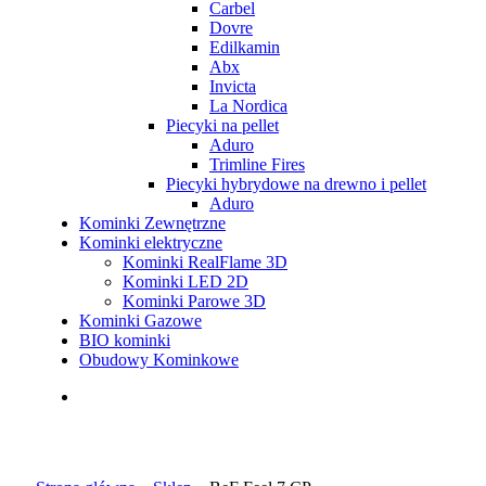
Carbel
Dovre
Edilkamin
Abx
Invicta
La Nordica
Piecyki na pellet
Aduro
Trimline Fires
Piecyki hybrydowe na drewno i pellet
Aduro
Kominki Zewnętrzne
Kominki elektryczne
Kominki RealFlame 3D
Kominki LED 2D
Kominki Parowe 3D
Kominki Gazowe
BIO kominki
Obudowy Kominkowe
search