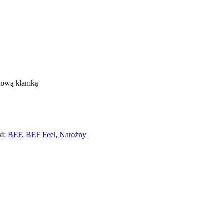
gnową klamką
ki:
BEF
,
BEF Feel
,
Narożny