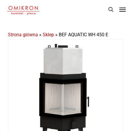
Skip
Men
to
search
main
content
Strona główna
»
Sklep
»
BEF AQUATIC WH 450 E