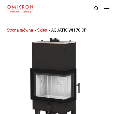
Skip
Men
to
search
main
content
Strona główna
»
Sklep
»
AQUATIC WH 70 CP