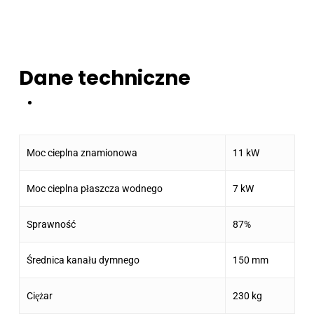
Dane techniczne
Moc cieplna znamionowa
11 kW
Moc cieplna płaszcza wodnego
7 kW
Sprawność
87%
Średnica kanału dymnego
150 mm
Ciężar
230 kg