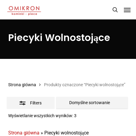
Skip
Men
Close
to
search
Filters
main
content
Piecyki Wolnostojące
Strona główna
Produkty oznaczone “Piecyki wolnostojące”
Filters
Wyświetlanie wszystkich wyników: 3
Strona główna
»
Piecyki wolnostojące