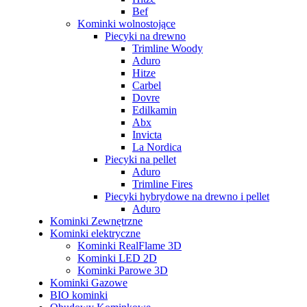
Bef
Kominki wolnostojące
Piecyki na drewno
Trimline Woody
Aduro
Hitze
Carbel
Dovre
Edilkamin
Abx
Invicta
La Nordica
Piecyki na pellet
Aduro
Trimline Fires
Piecyki hybrydowe na drewno i pellet
Aduro
Kominki Zewnętrzne
Kominki elektryczne
Kominki RealFlame 3D
Kominki LED 2D
Kominki Parowe 3D
Kominki Gazowe
BIO kominki