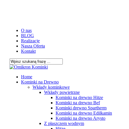
Skip
to
main
content
O nas
BLOG
Realizacje
Nasza Oferta
Kontakt
Close
Search
search
Menu
Home
Kominki na Drewno
Wkłady kominkowe
Wkłady powietrzne
Kominki na drewno Hitze
Kominki na drewno Bef
Kominki drewno Spartherm
Kominki na drewno Edilkamin
Kominki na drewno Arysto
Z płaszczem wodnym
Hitze