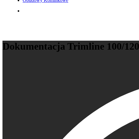
Obudowy Kominkowe
search
Dokumentacja Trimline 100/120