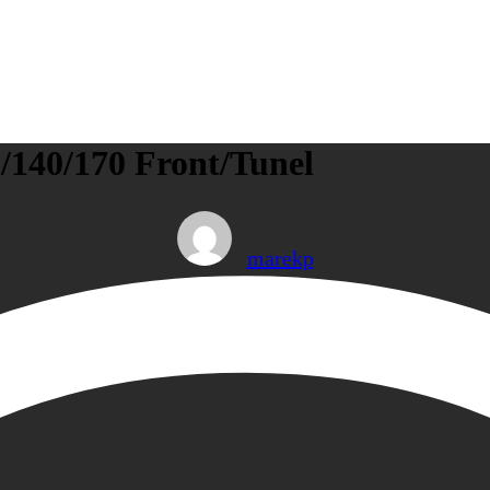
/140/170 Front/Tunel
marekp