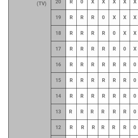
20
R
0
X
X
X
X
X
(TV)
19
R
R
R
0
X
X
X
18
R
R
R
R
0
X
X
17
R
R
R
R
R
0
X
16
R
R
R
R
R
R
0
15
R
R
R
R
R
R
0
14
R
R
R
R
R
R
0
13
R
R
R
R
R
R
0
12
R
R
R
R
R
R
0