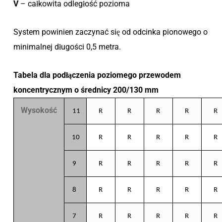
V
– całkowita odległość pozioma
System powinien zaczynać się od odcinka pionowego o
minimalnej długości 0,5 metra.
Tabela dla podłączenia poziomego przewodem
koncentrycznym o średnicy 200/130 mm
Wysokość
11
R
R
R
R
R
10
R
R
R
R
R
9
R
R
R
R
R
8
R
R
R
R
R
7
R
R
R
R
R