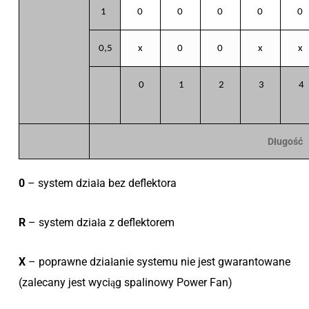
1
0
0
0
0
0
0,5
x
0
0
x
x
0
1
2
3
4
Długość
0
– system działa bez deflektora
R
– system działa z deflektorem
X
– poprawne działanie systemu nie jest gwarantowane
(zalecany jest wyciąg spalinowy Power Fan)