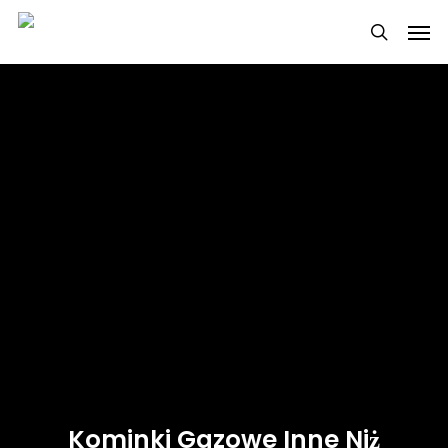
Skip
Men
to
search
main
content
Kominki Gazowe Inne Niż