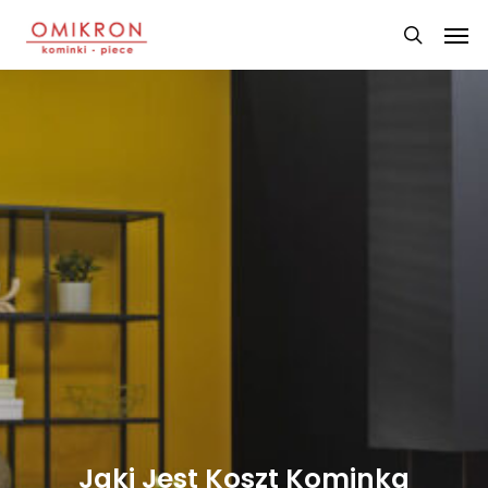
Skip
Men
to
search
main
content
Jaki Jest Koszt Kominka