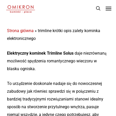
Skip
Men
to
search
main
content
Strona główna
»
trimline krótki opis zalety kominka
elektronicznego
Elektryczny kominek Trimline Solus
daje niezrównaną
możliwość spędzenia romantycznego wieczoru w
blasku ogniska.
To urządzenie doskonale nadaje się do nowoczesnej
zabudowy jak również sprawdzi się w połączeniu z
bardziej tradycyjnymi rozwiązaniami stanowi idealny
sposób na stworzenie przytulnego wnętrza, pasuje
niemal wszędzie, a jedyne czego potrzebujesz, aby