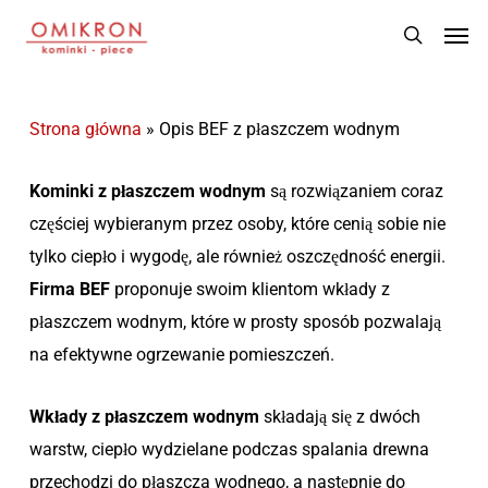
Skip
Men
to
search
main
content
Strona główna
»
Opis BEF z płaszczem wodnym
Kominki z płaszczem wodnym
są rozwiązaniem coraz
częściej wybieranym przez osoby, które cenią sobie nie
tylko ciepło i wygodę, ale również oszczędność energii.
Firma BEF
proponuje swoim klientom wkłady z
płaszczem wodnym, które w prosty sposób pozwalają
na efektywne ogrzewanie pomieszczeń.
Wkłady z płaszczem wodnym
składają się z dwóch
warstw, ciepło wydzielane podczas spalania drewna
przechodzi do płaszcza wodnego, a następnie do