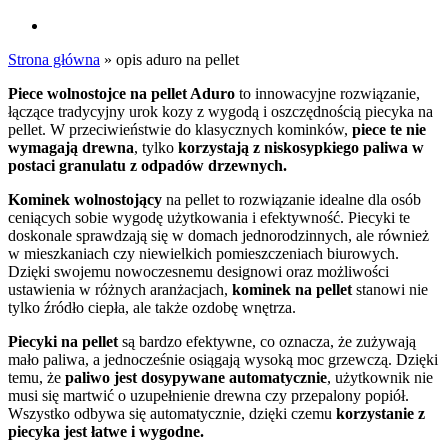
search
Strona główna
»
opis aduro na pellet
Piece wolnostojce na pellet Aduro
to innowacyjne rozwiązanie,
łączące tradycyjny urok kozy z wygodą i oszczędnością piecyka na
pellet. W przeciwieństwie do klasycznych kominków,
piece te nie
wymagają drewna
, tylko
korzystają z niskosypkiego paliwa w
postaci granulatu z odpadów drzewnych.
Kominek wolnostojący
na pellet to rozwiązanie idealne dla osób
ceniących sobie wygodę użytkowania i efektywność. Piecyki te
doskonale sprawdzają się w domach jednorodzinnych, ale również
w mieszkaniach czy niewielkich pomieszczeniach biurowych.
Dzięki swojemu nowoczesnemu designowi oraz możliwości
ustawienia w różnych aranżacjach,
kominek na pellet
stanowi nie
tylko źródło ciepła, ale także ozdobę wnętrza.
Piecyki na pellet
są bardzo efektywne, co oznacza, że zużywają
mało paliwa, a jednocześnie osiągają wysoką moc grzewczą. Dzięki
temu, że
paliwo jest dosypywane automatycznie
, użytkownik nie
musi się martwić o uzupełnienie drewna czy przepalony popiół.
Wszystko odbywa się automatycznie, dzięki czemu
korzystanie z
piecyka jest łatwe i wygodne.