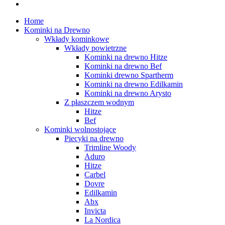
plus
instagram
Close
Home
Menu
Kominki na Drewno
Wkłady kominkowe
Wkłady powietrzne
Kominki na drewno Hitze
Kominki na drewno Bef
Kominki drewno Spartherm
Kominki na drewno Edilkamin
Kominki na drewno Arysto
Z płaszczem wodnym
Hitze
Bef
Kominki wolnostojące
Piecyki na drewno
Trimline Woody
Aduro
Hitze
Carbel
Dovre
Edilkamin
Abx
Invicta
La Nordica