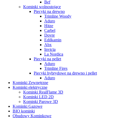
Bef
Kominki wolnostojące
Piecyki na drewno
Trimline Woody
Aduro
Hitze
Carbel
Dovre
Edilkamin
Abx
Invicta
La Nordica
Piecyki na pellet
Aduro
Trimline Fires
Piecyki hybrydowe na drewno i pellet
Aduro
Kominki Zewnętrzne
Kominki elektryczne
Kominki RealFlame 3D
Kominki LED 2D
Kominki Parowe 3D
Kominki Gazowe
BIO kominki
Obudowy Kominkowe