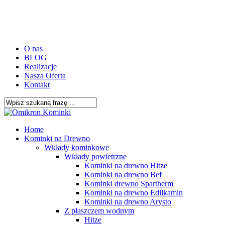
Skip
to
main
content
O nas
BLOG
Realizacje
Nasza Oferta
Kontakt
Close
Search
search
Menu
Home
Kominki na Drewno
Wkłady kominkowe
Wkłady powietrzne
Kominki na drewno Hitze
Kominki na drewno Bef
Kominki drewno Spartherm
Kominki na drewno Edilkamin
Kominki na drewno Arysto
Z płaszczem wodnym
Hitze